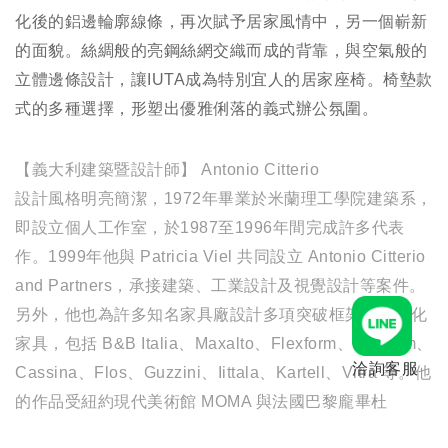
化後的鋁邊輪廓線條，再次賦予居家風情中，另一個嶄新
的面貌。絲綢般的亮鋼絲網交織而成的背靠，與空氣般的
立體邊條設計，讓IUTA成為特別宜人的居家座椅。椅墊款
式的多種選擇，形塑出優雅俐落的義式辦公氛圍。
【義大利建築暨設計師】 Antonio Citterio
設計風格明亮簡潔，1972年畢業於米蘭理工學院建築系，
即設立個人工作室，於1987至1996年間完成許多代表
作。1999年他與 Patricia Viel 共同設立 Antonio Citterio
and Partners，承接建築、工業設計及視覺設計等案件。
另外，他也為許多知名家具廠設計多項突破框架的現代化
家具，包括 B&B Italia、Maxalto、Flexform、Poliform、
洽詢客服
Cassina、Flos、Guzzini、Iittala、Kartell、Vitra 等。他
的作品受紐約現代美術館 MOMA 與法國巴黎龐畢杜
Centr Georges Pompidou 收藏，並獲得 Compasso