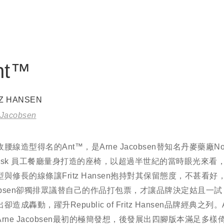
nt™
TZ HANSEN
 Jacobsen
腰線造型得名的Ant™，是Arne Jacobsen替知名丹麥藥廠No
rdisk 員工餐廳量身打造的座椅，以超過半世紀的當時眼光來看，
與修長的線條讓Fritz Hansen抱持對其保留態度，不甚看好，
cobsen卻獨排眾議替自己的作品打包票，才讓品牌決定姑且一
卻造成轟動，躍升Republic of Fritz Hansen品牌經典之列。
Arne Jacobsen最初的極簡發想，後發展出四腳版本滿足多