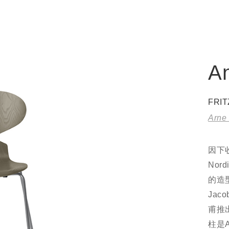
A
FRI
Arne
因下收
No
的造型
Ja
甫推出
柱是