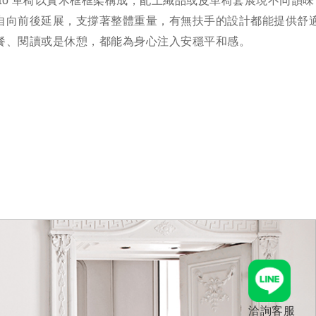
anto 單椅以實木框框架構成，配上織品或皮革椅套展現不同韻
自向前後延展，支撐著整體重量，有無扶手的設計都能提供舒
餐、閱讀或是休憩，都能為身心注入安穩平和感。
洽詢客服