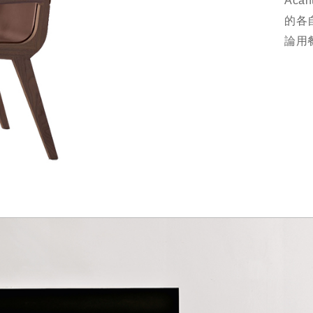
Ac
的各
論用