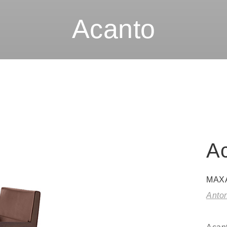
Acanto
A
MAX
Anton