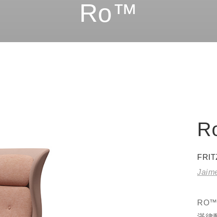
Ro™
R
FRI
Jaim
RO
滿律動