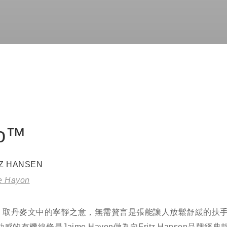
o™
TZ HANSEN
e Hayon
™ 取丹麥文中的寧靜之意，無需贅言是張能讓人放鬆舒緩的扶
感的有機線條是Jaime Hayon做為向Fritz Hansen品牌經典