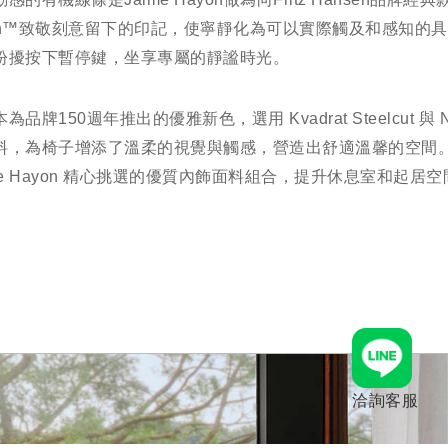
an™致敬刻意留下的印記，使寧靜化為可以實際觸及和感知的
紛擾按下暫停鍵，坐享專屬的靜謐時光。
為品牌150週年推出的優雅新色，選用 Kvadrat Steelcut 與 N
料，為椅子增添了溫柔的視覺與觸感，營造出舒適溫馨的空間
ime Hayon 精心挑選的優質內飾面料組合，提升休息室和起居
洽詢客服