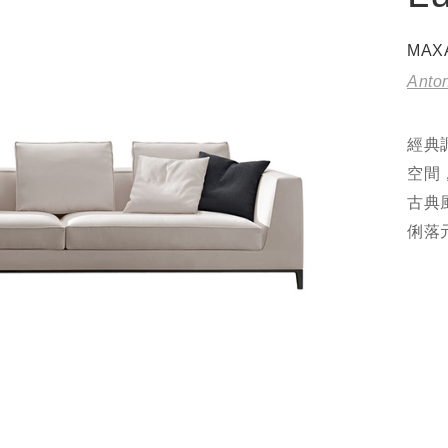
MAX
Anton
經典
空間
古典
俐落