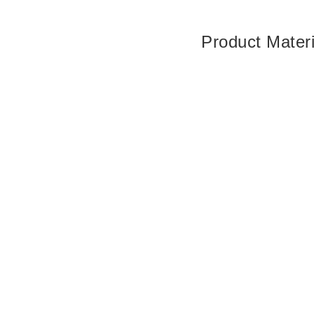
Product Mat
面料 - 皮革、布料
腳座 - 烤漆腳