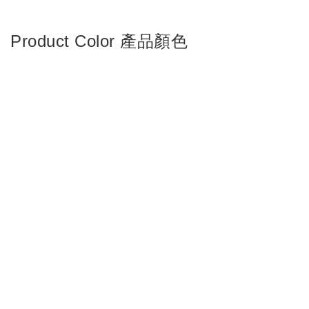
Product Color 產品顏色
and more...
Product Dimensions 產品尺寸