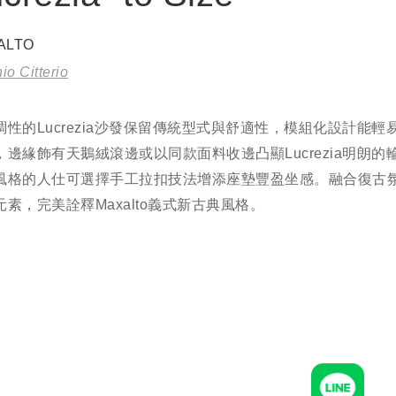
ALTO
io Citterio
調性的Lucrezia沙發保留傳統型式與舒適性，模組化設計能輕
，邊緣飾有天鵝絨滾邊或以同款面料收邊凸顯Lucrezia明朗的
風格的人仕可選擇手工拉扣技法增添座墊豐盈坐感。融合復古
元素，完美詮釋Maxalto義式新古典風格。