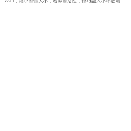
Wall，縮小整體大小，增添靈活性，輕巧融入小坪數場
域。
Coat Tree™ Wall，仿造樹枝生長出不同方向的分枝樣
貌，由四根不同曲線的鋼管交織而成，推出淺灰及深藍粉
體塗裝雙色，綴以灰色及藍色球形旋鈕，不僅可隨性置放
外套、帽子、雨傘、皮包等配件，單品亦能妝點牆面，成
為獨特的壁面裝飾，日日為居家牆面創造不同風貌。
規格
聯絡客服